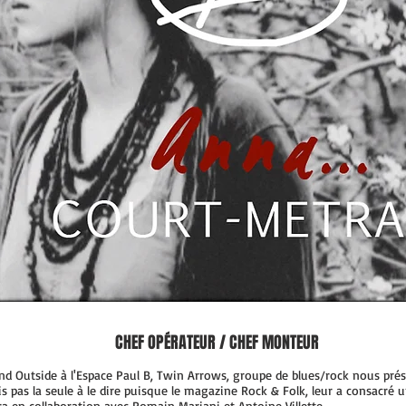
CHEF OPÉRATEUR / CHEF MONTEUR
und Outside à l'Espace Paul B, Twin Arrows, groupe de blues/rock nous pr
s pas la seule à le dire puisque le magazine Rock & Folk, leur a consacré un
méra en collaboration avec Romain Mariani et Antoine Villette.