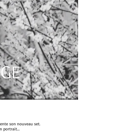
ésente son nouveau set.
 portrait...