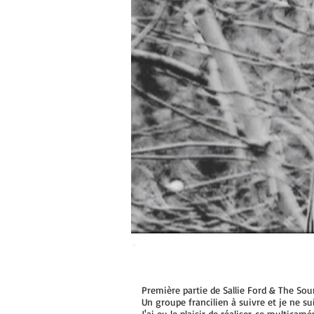
Première partie de Sallie Ford & The So
Un groupe francilien à suivre et je ne sui
J'ai eu le plaisir de réaliser ce multica